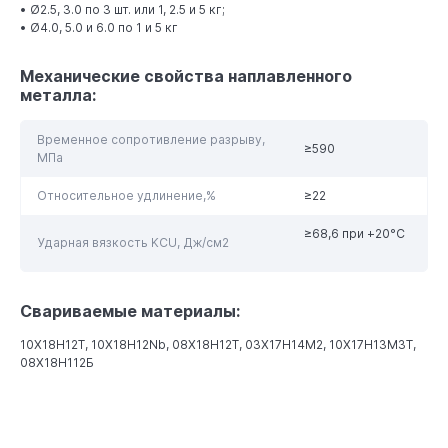
• Ø2.5, 3.0 по 3 шт. или 1, 2.5 и 5 кг;
• Ø4.0, 5.0 и 6.0 по 1 и 5 кг
Механические свойства наплавленного
металла:
Временное сопротивление разрыву,
≥590
МПа
Относительное удлинение,%
≥22
≥68,6 при +20°С
Ударная вязкость KCU, Дж/см2
Свариваемые материалы:
10Х18Н12Т, 10Х18Н12Nb, 08Х18Н12Т, 03Х17Н14М2, 10Х17Н13М3Т,
08Х18Н112Б