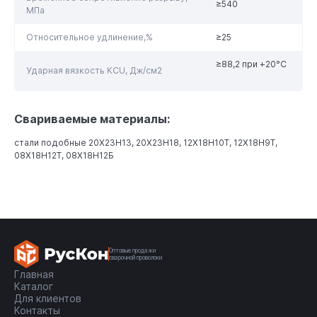
≥540
МПа
Относительное удлинение,%
≥25
≥88,2 при +20°С
Ударная вязкость KCU, Дж/см2
Свариваемые материалы:
cтали подобные 20Х23Н13, 20Х23Н18, 12Х18Н10Т, 12Х18Н9Т,
08Х18Н12Т, 08Х18Н12Б
Оптовые продажи
сварочной проволоки
Главная
Каталог
Для клиентов
Контакты