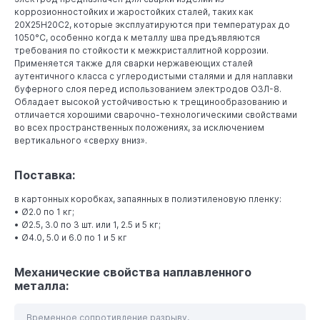
коррозионностойких и жаростойких сталей, таких как
20Х25Н20С2, которые эксплуатируются при температурах до
1050°С, особенно когда к металлу шва предъявляются
требования по стойкости к межкристаллитной коррозии.
Применяется также для сварки нержавеющих сталей
аутентичного класса с углеродистыми сталями и для наплавки
буферного слоя перед использованием электродов ОЗЛ-8.
Обладает высокой устойчивостью к трещинообразованию и
отличается хорошими сварочно-технологическими свойствами
во всех пространственных положениях, за исключением
вертикального «сверху вниз».
Поставка:
в картонных коробках, запаянных в полиэтиленовую пленку:
• Ø2.0 по 1 кг;
• Ø2.5, 3.0 по 3 шт. или 1, 2.5 и 5 кг;
• Ø4.0, 5.0 и 6.0 по 1 и 5 кг
Механические свойства наплавленного
металла:
Временное сопротивление разрыву,