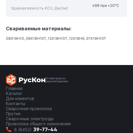
≥98 при +20°С
Ударная вязкость KCU, Дж/см2
Свариваемые материалы:
08Х18Н10, 08Х18Н10Т, 12Х18Н10Т, 12Х18Н9, 07Х18Н10Т
Оптовые продажи
сварочной проволоки
Главная
Каталог
Для клиентов
Контакты
Сварочная проволока
Прутки
Сварочные электроды
Проволока общего назначения
39-77-44
8 (8452)