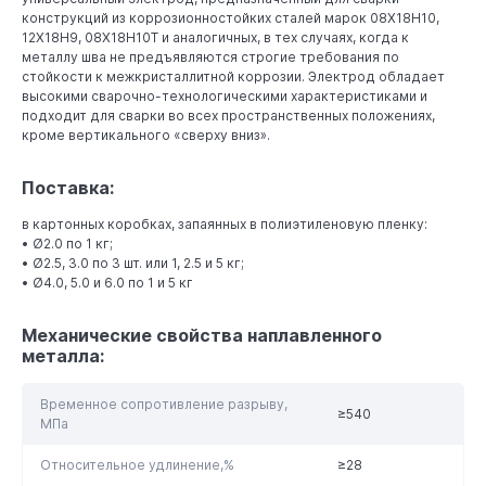
конструкций из коррозионностойких сталей марок 08Х18Н10,
12Х18Н9, 08Х18Н10Т и аналогичных, в тех случаях, когда к
металлу шва не предъявляются строгие требования по
стойкости к межкристаллитной коррозии. Электрод обладает
высокими сварочно-технологическими характеристиками и
подходит для сварки во всех пространственных положениях,
кроме вертикального «сверху вниз».
Поставка:
в картонных коробках, запаянных в полиэтиленовую пленку:
• Ø2.0 по 1 кг;
• Ø2.5, 3.0 по 3 шт. или 1, 2.5 и 5 кг;
• Ø4.0, 5.0 и 6.0 по 1 и 5 кг
Механические свойства наплавленного
металла:
Временное сопротивление разрыву,
≥540
МПа
Относительное удлинение,%
≥28